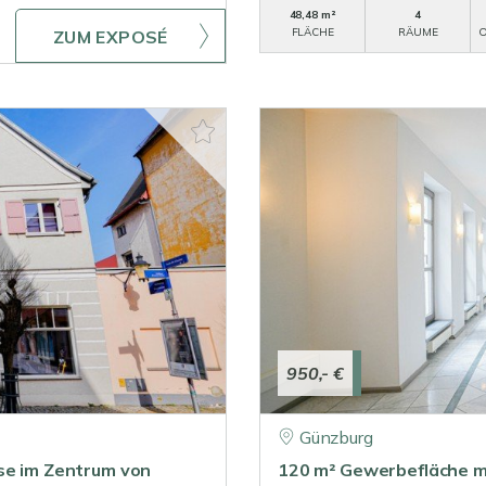
48,48 m²
4
FLÄCHE
RÄUME
O
ZUM EXPOSÉ
950,- €
Günzburg
sse im Zentrum von
120 m² Gewerbefläche m