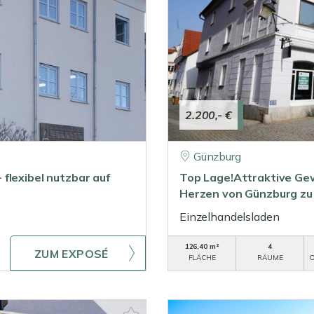
2.200,- €
Günzburg
flexibel nutzbar auf
Top Lage!Attraktive Ge
Herzen von Günzburg zu
Einzelhandelsladen
126,40 m²
4
ZUM EXPOSÉ
FLÄCHE
RÄUME
O