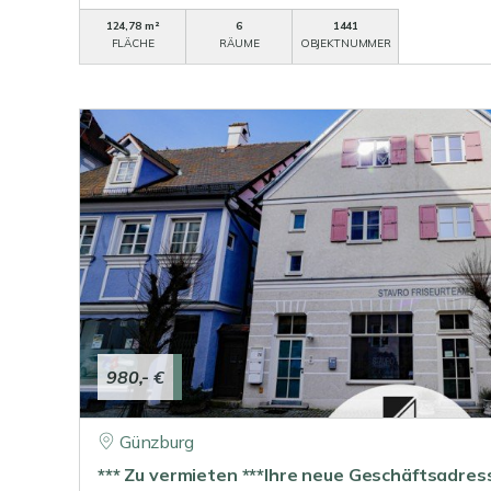
124,78 m²
6
1441
FLÄCHE
RÄUME
OBJEKTNUMMER
980,- €
Günzburg
*** Zu vermieten ***Ihre neue Geschäftsadre