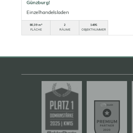
Günzburg!
Einzelhandelsladen
80,39 m²
2
1495
FLÄCHE
RÄUME
OBJEKTNUMMER