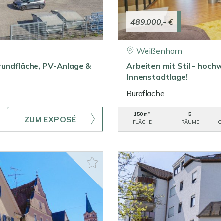
489.000,- €
Weißenhorn
rundfläche, PV-Anlage &
Arbeiten mit Stil - hoc
Innenstadtlage!
Bürofläche
150 m²
5
ZUM EXPOSÉ
FLÄCHE
RÄUME
O