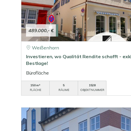
489.000,- €
Weißenhorn
Investieren, wo Qualität Rendite schafft - ex
Bestlage!
Bürofläche
150 m²
5
1528
FLÄCHE
RÄUME
OBJEKTNUMMER