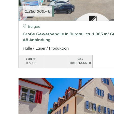
1.250.000,- €
Burgau
Große Gewerbehalle in Burgau: ca. 1.065 m² G
A8 Anbindung
Halle / Lager / Produktion
1.081 m²
1517
FLÄCHE
OBJEKTNUMMER