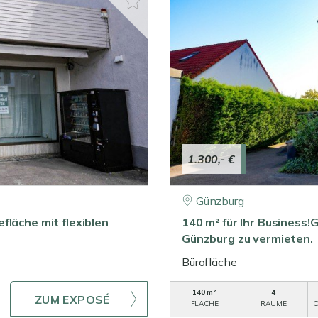
1.300,- €
Günzburg
fläche mit flexiblen
140 m² für Ihr Business
Günzburg zu vermieten.
Bürofläche
140 m²
4
ZUM EXPOSÉ
FLÄCHE
RÄUME
O