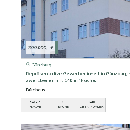
399.000,- €
Günzburg
Repräsentative Gewerbeeinheit in Günzburg - 
zwei Ebenen mit 140 m² Fläche.
Bürohaus
140 m²
5
1410
FLÄCHE
RÄUME
OBJEKTNUMMER