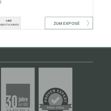
!
1408
ZUM EXPOSÉ
BJEKTNUMMER