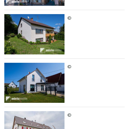
©
©
©