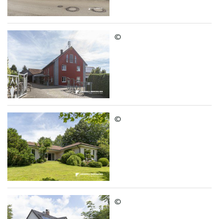
©
©
©