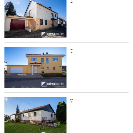
©
©
©