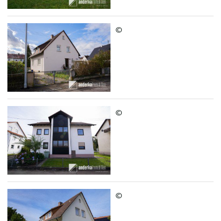
©
©
©