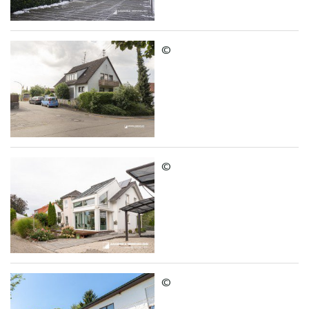
©
©
©