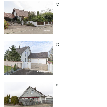
©
©
©