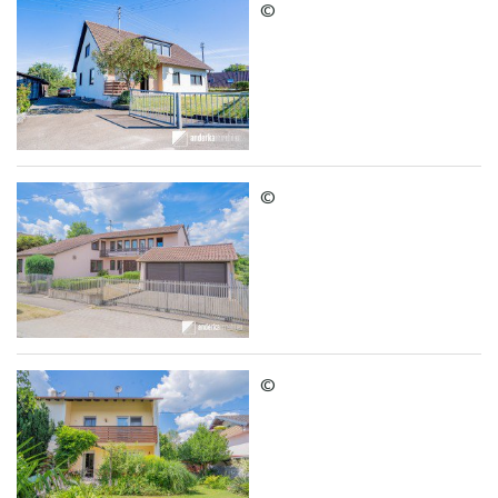
©
©
©