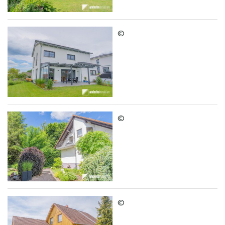
©
©
©