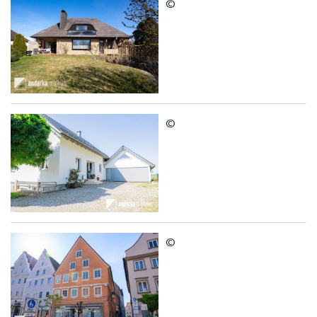
©
©
©