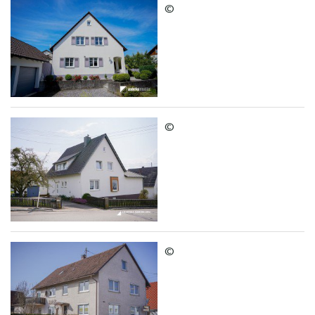
©
©
©