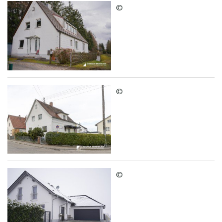
©
©
©