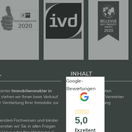
L
INHALT
Google-
Bewertungen
tenter
Immobilienmakler in
Kaufen / Mieten
g
stehen wir Ihnen beim Verkauf
Verkaufen / Vermieten
r Vermietung Ihrer Immobilie zur
Wertermittlung
Neubau
Service
5,0
sendem Fachwissen und lokaler
Über uns
beraten wir Sie in allen Fragen
Kontakt
Exzellent