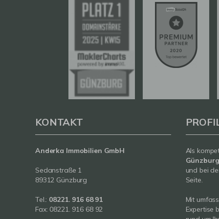
KONTAKT
PROFI
Anderka Immobilien GmbH
Als kompe
Günzbur
Sedanstraße 1
und bei de
89312 Günzburg
Seite.
Tel.:
08221. 916 68 91
Mit umfas
Fax: 08221. 916 68 92
Expertise 