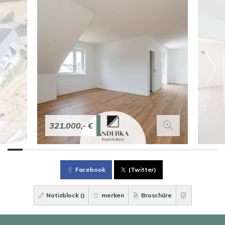
321.000,- €
Facebook
(Twitter)
Notizblock (
)
merken
Broschüre