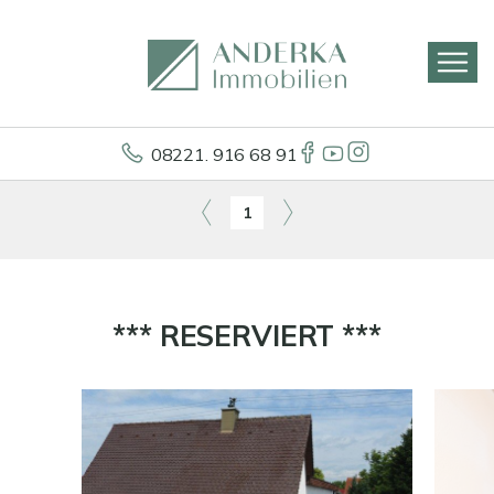
08221. 916 68 91
1
*** RESERVIERT ***