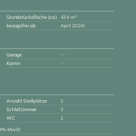
Grundstücksfläche (ca.)
434 m²
bezugsfrei ab
April 2026!
Garage
Kamin
Anzahl Stellplätze
2
Schlafzimmer
3
WC
1
 19% MwSt.