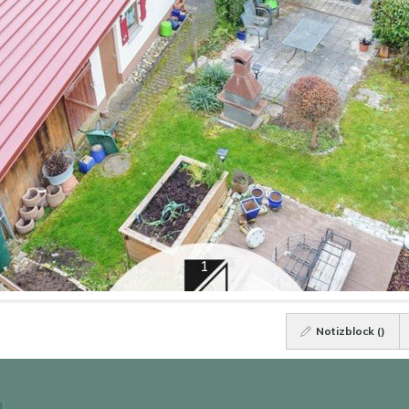
1
Notizblock (
)