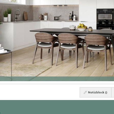
Notizblock (
)