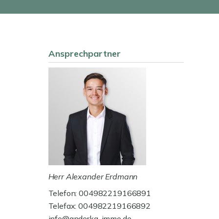
Ansprechpartner
Herr Alexander Erdmann
Telefon: 004982219166891
Telefax: 004982219166892
info@anderka-immo.de