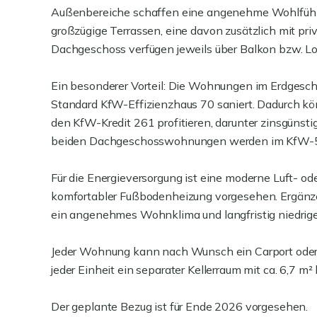
Außenbereiche schaffen eine angenehme Wohlfüh
großzügige Terrassen, eine davon zusätzlich mit p
Dachgeschoss verfügen jeweils über Balkon bzw. Lo
Ein besonderer Vorteil: Die Wohnungen im Erdgesc
Standard KfW-Effizienzhaus 70 saniert. Dadurch kö
den KfW-Kredit 261 profitieren, darunter zinsgünst
beiden Dachgeschosswohnungen werden im KfW-55
Für die Energieversorgung ist eine moderne Luft-
komfortabler Fußbodenheizung vorgesehen. Ergän
ein angenehmes Wohnklima und langfristig niedrige
Jeder Wohnung kann nach Wunsch ein Carport oder 
jeder Einheit ein separater Kellerraum mit ca. 6,7 m² 
Der geplante Bezug ist für Ende 2026 vorgesehen.