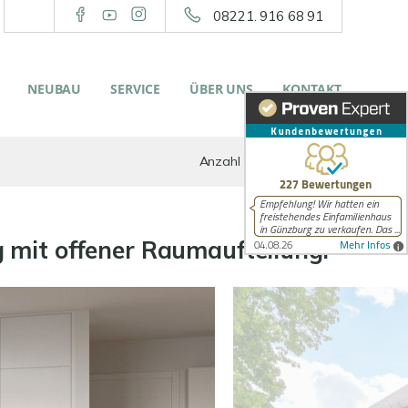
08221. 916 68 91
NEUBAU
SERVICE
ÜBER UNS
KONTAKT
Anzahl der Objekte:
1 | 1
it offener Raumaufteilung.