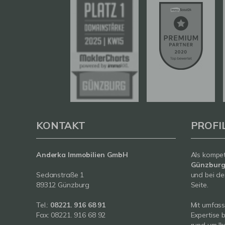
KONTAKT
PROFI
Anderka Immobilien GmbH
Als kompe
Günzbur
Sedanstraße 1
und bei de
89312 Günzburg
Seite.
Tel.:
08221. 916 68 91
Mit umfas
Fax: 08221. 916 68 92
Expertise 