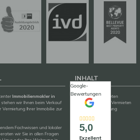
L
INHALT
Google-
Bewertungen
tenter
Immobilienmakler in
Kaufen / Mieten
g
stehen wir Ihnen beim Verkauf
Verkaufen / Vermieten
r Vermietung Ihrer Immobilie zur
Wertermittlung
Neubau
Service
5,0
sendem Fachwissen und lokaler
Über uns
beraten wir Sie in allen Fragen
Kontakt
Exzellent