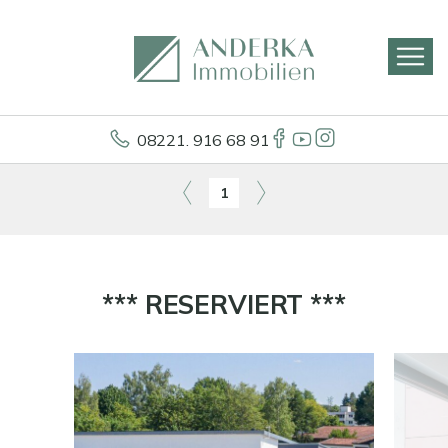
08221. 916 68 91
1
*** RESERVIERT ***