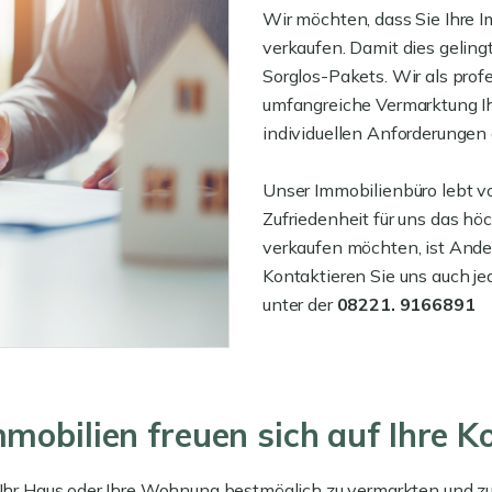
Wir möchten, dass Sie Ihre I
verkaufen. Damit dies geling
Sorglos-Pakets. Wir als prof
umfangreiche Vermarktung Ih
individuellen Anforderungen 
Unser Immobilienbüro lebt vo
Zufriedenheit für uns das hö
verkaufen möchten, ist Ande
Kontaktieren Sie uns auch je
unter der
08221. 9166891
mobilien freuen sich auf Ihre 
s Ihr Haus oder Ihre Wohnung bestmöglich zu vermarkten und z