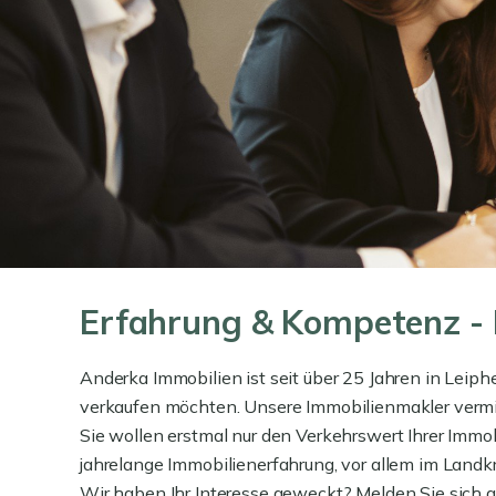
Erfahrung & Kompetenz - I
Anderka Immobilien ist seit über 25 Jahren in Leiph
verkaufen möchten. Unsere Immobilienmakler verm
Sie wollen erstmal nur den Verkehrswert Ihrer Imm
jahrelange Immobilienerfahrung, vor allem im Landk
Wir haben Ihr Interesse geweckt? Melden Sie sich ge