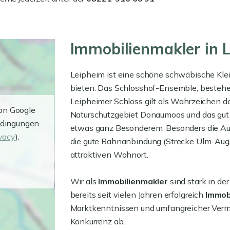
Immobilienmakler in 
Leipheim ist eine schöne schwäbische Klein
bieten. Das Schlosshof-Ensemble, bestehe
Leipheimer Schloss gilt als Wahrzeichen d
von Google
Naturschutzgebiet Donaumoos und das gu
edingungen
etwas ganz Besonderem. Besonders die Aut
ivacy
).
die gute Bahnanbindung (Strecke Ulm-Aug
attraktiven Wohnort.
Wir als
Immobilienmakler
sind stark in de
bereits seit vielen Jahren erfolgreich
Immob
Marktkenntnissen und umfangreicher Verma
Konkurrenz ab.