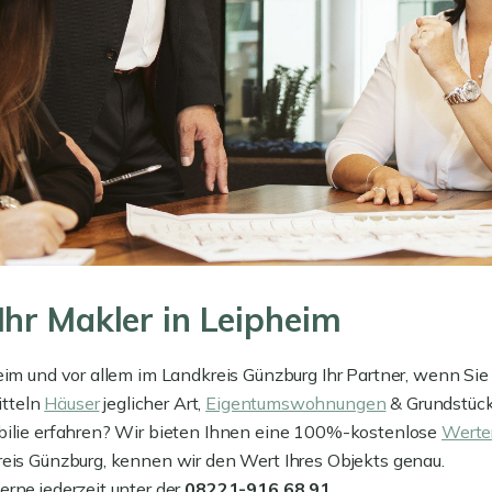
hr Makler in Leipheim
eim und vor allem im Landkreis Günzburg Ihr Partner, wenn Sie
itteln
Häuser
jeglicher Art,
Eigentumswohnungen
& Grundstück
obilie erfahren? Wir bieten Ihnen eine 100%-kostenlose
Werte
reis Günzburg, kennen wir den Wert Ihres Objekts genau.
rne jederzeit unter der
08221-916 68 91