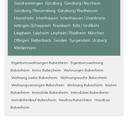
Gundremmingen
Günzburg
Günzburg / Nornheim
Günzburg / Reisensburg
Günzburg / Riedhausen
Haunsheim
Ichenhausen
Ichenhausen / Oxenbronn
Jettingen-Scheppach
Krumbach
Kötz / Großkötz
Laupheim
Leipheim
Leipheim / Riedheim
München
Offingen
Rettenbach
Senden
Syrgenstein
Ursberg
Weißenhorn
Eigentumswohnungen Bubesheim
Eigentumswohnung
Bubesheim
Immo Bubesheim
Wohnungen Bubesheim
Wohnung suche Bubesheim
Wohnungssuche Bubesheim
Wohnungsanzeigen Bubesheim
Wohnung Bubesheim
kaufen
Bubesheim
Immobilie Bubesheim
Immobilien Bubesheim
Immobilienkauf Bubesheim
Neubau Bubesheim
Hausbau
Bubesheim