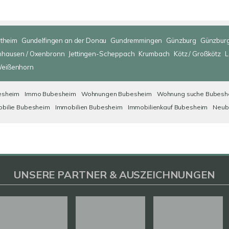
ltheim
Gundelfingen an der Donau
Gundremmingen
Günzburg
Günzburg
nhausen / Oxenbronn
Jettingen-Scheppach
Krumbach
Kötz / Großkötz
L
eißenhorn
esheim
Immo Bubesheim
Wohnungen Bubesheim
Wohnung suche Bubesh
bilie Bubesheim
Immobilien Bubesheim
Immobilienkauf Bubesheim
Neub
UNSERE PARTNER & AUSZEICHNUNGEN