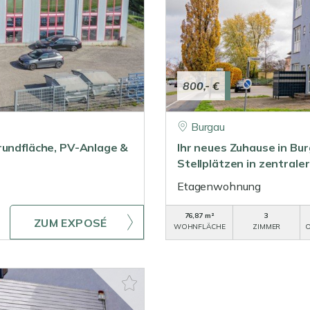
800,- €
Burgau
rundfläche, PV-Anlage &
Ihr neues Zuhause in Bu
Stellplätzen in zentrale
Etagenwohnung
76,87 m²
3
ZUM EXPOSÉ
WOHNFLÄCHE
ZIMMER
O