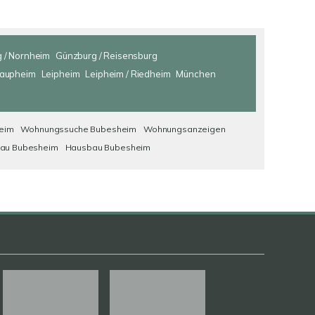
 / Nornheim
Günzburg / Reisensburg
aupheim
Leipheim
Leipheim / Riedheim
München
eim
Wohnungssuche Bubesheim
Wohnungsanzeigen
au Bubesheim
Hausbau Bubesheim