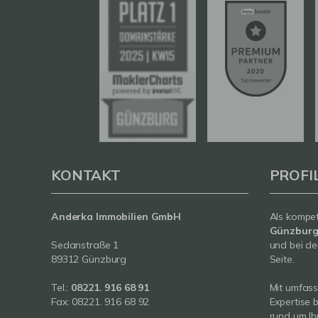
KONTAKT
PROFI
Anderka Immobilien GmbH
Als kompe
Günzbur
Sedanstraße 1
und bei de
89312 Günzburg
Seite.
Tel.:
08221. 916 68 91
Mit umfas
Fax: 08221. 916 68 92
Expertise 
rund um Ih