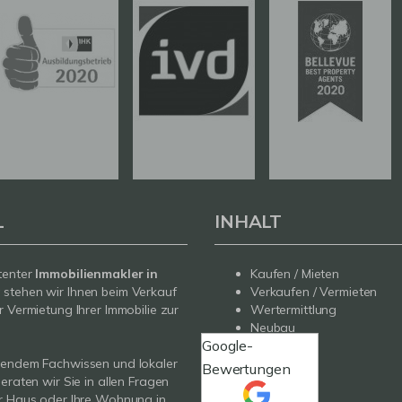
L
INHALT
tenter
Immobilienmakler in
Kaufen / Mieten
g
stehen wir Ihnen beim Verkauf
Verkaufen / Vermieten
r Vermietung Ihrer Immobilie zur
Wertermittlung
Neubau
Google-
Service
sendem Fachwissen und lokaler
Über uns
Bewertungen
beraten wir Sie in allen Fragen
Kontakt
r Haus oder Ihre Wohnung in