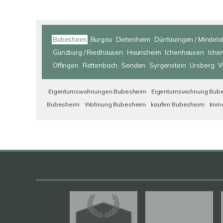
Bubesheim
Burgau
Dietenheim
Dürrlauingen / Mindela
Günzburg / Riedhausen
Haunsheim
Ichenhausen
Iche
Offingen
Rettenbach
Senden
Syrgenstein
Ursberg
W
Eigentumswohnungen Bubesheim
Eigentumswohnung Bub
Bubesheim
Wohnung Bubesheim
kaufen Bubesheim
Immo