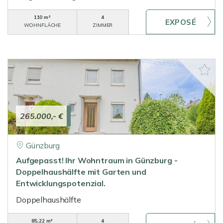
110 m²
4
WOHNFLÄCHE
ZIMMER
265.000,- €
Günzburg
Aufgepasst! Ihr Wohntraum in Günzburg -
Doppelhaushälfte mit Garten und
Entwicklungspotenzial.
Doppelhaushälfte
85,22 m²
4