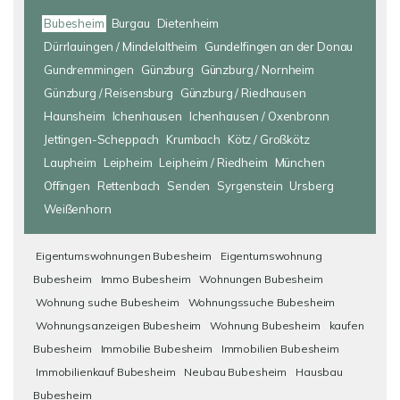
Bubesheim
Burgau
Dietenheim
Dürrlauingen / Mindelaltheim
Gundelfingen an der Donau
Gundremmingen
Günzburg
Günzburg / Nornheim
Günzburg / Reisensburg
Günzburg / Riedhausen
Haunsheim
Ichenhausen
Ichenhausen / Oxenbronn
Jettingen-Scheppach
Krumbach
Kötz / Großkötz
Laupheim
Leipheim
Leipheim / Riedheim
München
Offingen
Rettenbach
Senden
Syrgenstein
Ursberg
Weißenhorn
Eigentumswohnungen Bubesheim
Eigentumswohnung
Bubesheim
Immo Bubesheim
Wohnungen Bubesheim
Wohnung suche Bubesheim
Wohnungssuche Bubesheim
Wohnungsanzeigen Bubesheim
Wohnung Bubesheim
kaufen
Bubesheim
Immobilie Bubesheim
Immobilien Bubesheim
Immobilienkauf Bubesheim
Neubau Bubesheim
Hausbau
Bubesheim