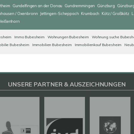
ltheim
Gundelfingen an der Donau
Gundremmingen
Günzburg
Günzburg
nhausen / Oxenbronn
Jettingen-Scheppach
Krumbach
Kötz / Großkötz
L
eißenhorn
esheim
Immo Bubesheim
Wohnungen Bubesheim
Wohnung suche Bubesh
bilie Bubesheim
Immobilien Bubesheim
Immobilienkauf Bubesheim
Neub
UNSERE PARTNER & AUSZEICHNUNGEN