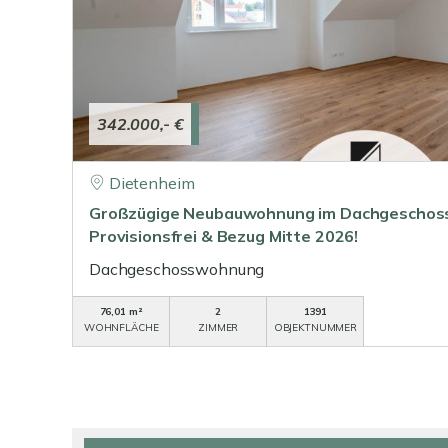
342.000,- €
Dietenheim
Großzügige Neubauwohnung im Dachgeschoss 
Provisionsfrei & Bezug Mitte 2026!
Dachgeschosswohnung
76,01 m²
2
1391
WOHNFLÄCHE
ZIMMER
OBJEKTNUMMER