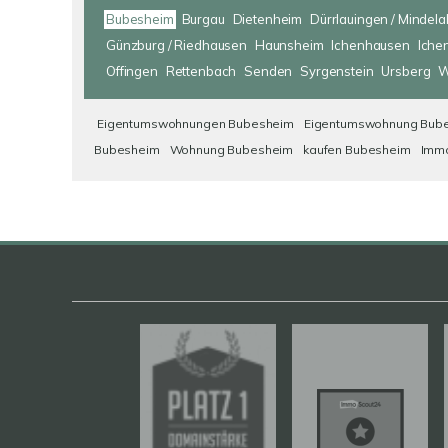
Bubesheim
Burgau
Dietenheim
Dürrlauingen / Mindela
Günzburg / Riedhausen
Haunsheim
Ichenhausen
Iche
Offingen
Rettenbach
Senden
Syrgenstein
Ursberg
W
Eigentumswohnungen Bubesheim
Eigentumswohnung Bub
Bubesheim
Wohnung Bubesheim
kaufen Bubesheim
Immo