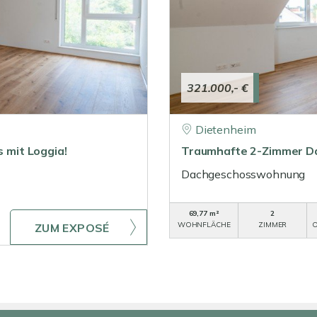
321.000,- €
Dietenheim
mit Loggia!
Traumhafte 2-Zimmer Da
Dachgeschosswohnung
69,77 m²
2
WOHNFLÄCHE
ZIMMER
O
ZUM EXPOSÉ