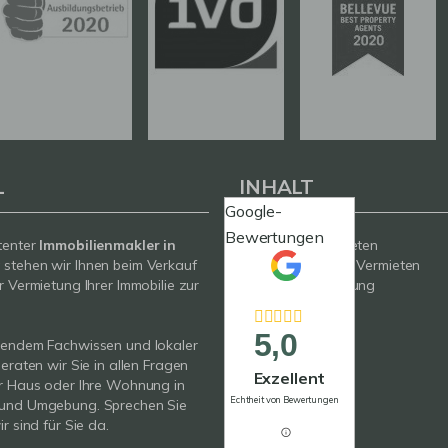
L
INHALT
Google-
Bewertungen
tenter
Immobilienmakler in
Kaufen / Mieten
g
stehen wir Ihnen beim Verkauf
Verkaufen / Vermieten
r Vermietung Ihrer Immobilie zur
Wertermittlung
Neubau
Service
5,0
sendem Fachwissen und lokaler
Über uns
beraten wir Sie in allen Fragen
Kontakt
Exzellent
r Haus oder Ihre Wohnung in
Echtheit von Bewertungen
und Umgebung. Sprechen Sie
r sind für Sie da.