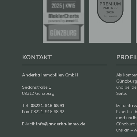
KONTAKT
PROFI
Anderka Immobilien GmbH
Als kompe
Günzbur
Sedanstraße 1
und bei de
89312 Günzburg
Seite.
Tel.:
08221. 916 68 91
Mit umfas
Fax: 08221. 916 68 92
Expertise 
rund um Ih
E-Mail:
info@anderka-immo.de
Günzburg 
uns an – wi