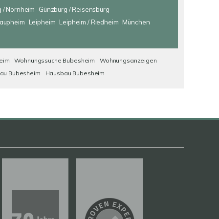
 / Nornheim
Günzburg / Reisensburg
aupheim
Leipheim
Leipheim / Riedheim
München
eim
Wohnungssuche Bubesheim
Wohnungsanzeigen
au Bubesheim
Hausbau Bubesheim