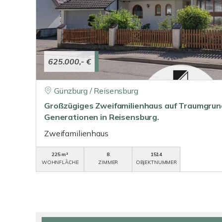
625.000,- €
Günzburg / Reisensburg
Großzügiges Zweifamilienhaus auf Traumgrunds
Generationen in Reisensburg.
Zweifamilienhaus
225 m²
8
1514
WOHNFLÄCHE
ZIMMER
OBJEKTNUMMER