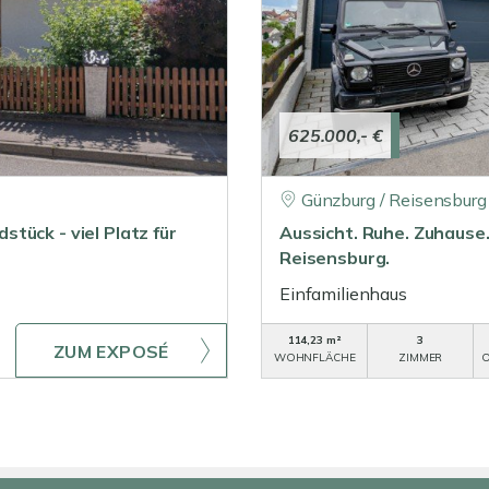
625.000,- €
Günzburg / Reisensburg
tück - viel Platz für
Aussicht. Ruhe. Zuhause.
Reisensburg.
Einfamilienhaus
114,23 m²
3
ZUM EXPOSÉ
WOHNFLÄCHE
ZIMMER
O