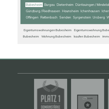
Bubesheim
Burgau
Dietenheim
Dürrlauingen / Mindela
Günzburg / Riedhausen
Haunsheim
Ichenhausen
Iche
Offingen
Rettenbach
Senden
Syrgenstein
Ursberg
W
Eigentumswohnungen Bubesheim
Eigentumswohnung Bub
Bubesheim
Wohnung Bubesheim
kaufen Bubesheim
Immo