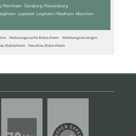
 / Nornheim
Günzburg / Reisensburg
aupheim
Leipheim
Leipheim / Riedheim
München
eim
Wohnungssuche Bubesheim
Wohnungsanzeigen
au Bubesheim
Hausbau Bubesheim