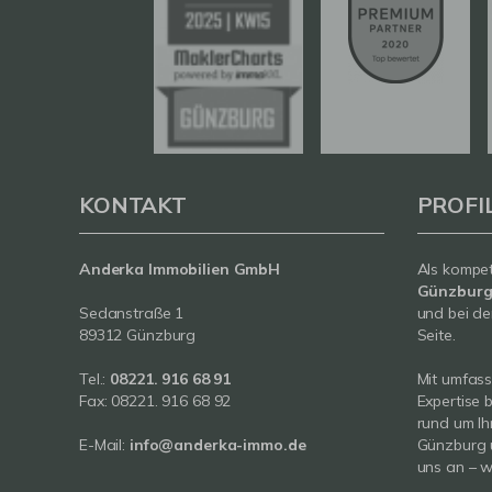
KONTAKT
PROFI
Anderka Immobilien GmbH
Als kompe
Günzbur
Sedanstraße 1
und bei de
89312 Günzburg
Seite.
Tel.:
08221. 916 68 91
Mit umfas
Fax: 08221. 916 68 92
Expertise 
rund um Ih
E-Mail:
info@anderka-immo.de
Günzburg 
uns an – wi