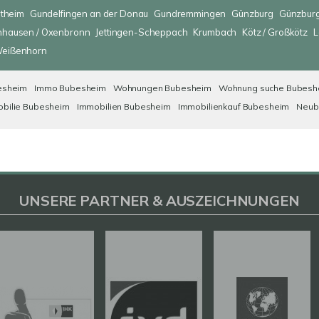
ltheim
Gundelfingen an der Donau
Gundremmingen
Günzburg
Günzburg
nhausen / Oxenbronn
Jettingen-Scheppach
Krumbach
Kötz / Großkötz
L
eißenhorn
esheim
Immo Bubesheim
Wohnungen Bubesheim
Wohnung suche Bubesh
bilie Bubesheim
Immobilien Bubesheim
Immobilienkauf Bubesheim
Neub
UNSERE PARTNER & AUSZEICHNUNGEN