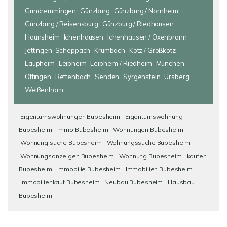
Gundremmingen
Günzburg
Günzburg / Nornheim
Günzburg / Reisensburg
Günzburg / Riedhausen
Haunsheim
Ichenhausen
Ichenhausen / Oxenbronn
Jettingen-Scheppach
Krumbach
Kötz / Großkötz
Laupheim
Leipheim
Leipheim / Riedheim
München
Offingen
Rettenbach
Senden
Syrgenstein
Ursberg
Weißenhorn
Eigentumswohnungen Bubesheim
Eigentumswohnung
Bubesheim
Immo Bubesheim
Wohnungen Bubesheim
Wohnung suche Bubesheim
Wohnungssuche Bubesheim
Wohnungsanzeigen Bubesheim
Wohnung Bubesheim
kaufen
Bubesheim
Immobilie Bubesheim
Immobilien Bubesheim
Immobilienkauf Bubesheim
Neubau Bubesheim
Hausbau
Bubesheim