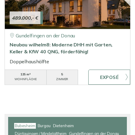
489.000,- €
Gundelfingen an der Donau
Neubau wilhelm8: Moderne DHH mit Garten,
Keller & KfW 40 QNG, förderfähig!
Doppelhaushälfte
125 m²
5
WOHNFLÄCHE
ZIMMER
Bubesheim
Burgau
Dietenheim
Dürrlauingen / Mindelaltheim
Gundelfingen an der Donau