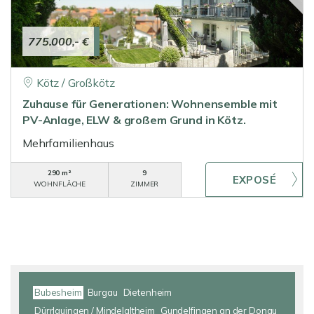
775.000,- €
Kötz / Großkötz
Zuhause für Generationen: Wohnensemble mit
PV-Anlage, ELW & großem Grund in Kötz.
Mehrfamilienhaus
290 m²
9
WOHNFLÄCHE
ZIMMER
Bubesheim
Burgau
Dietenheim
Dürrlauingen / Mindelaltheim
Gundelfingen an der Donau