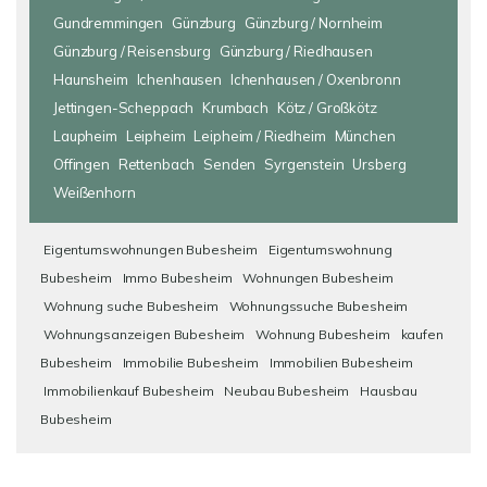
Gundremmingen
Günzburg
Günzburg / Nornheim
Günzburg / Reisensburg
Günzburg / Riedhausen
Haunsheim
Ichenhausen
Ichenhausen / Oxenbronn
Jettingen-Scheppach
Krumbach
Kötz / Großkötz
Laupheim
Leipheim
Leipheim / Riedheim
München
Offingen
Rettenbach
Senden
Syrgenstein
Ursberg
Weißenhorn
Eigentumswohnungen Bubesheim
Eigentumswohnung
Bubesheim
Immo Bubesheim
Wohnungen Bubesheim
Wohnung suche Bubesheim
Wohnungssuche Bubesheim
Wohnungsanzeigen Bubesheim
Wohnung Bubesheim
kaufen
Bubesheim
Immobilie Bubesheim
Immobilien Bubesheim
Immobilienkauf Bubesheim
Neubau Bubesheim
Hausbau
Bubesheim