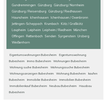
Gundremmingen
Günzburg
Günzburg / Nornheim
Günzburg / Reisensburg
Günzburg / Riedhausen
Haunsheim
Ichenhausen
Ichenhausen / Oxenbronn
Jettingen-Scheppach
Krumbach
Kötz / Großkötz
Laupheim
Leipheim
Leipheim / Riedheim
München
Offingen
Rettenbach
Senden
Syrgenstein
Ursberg
Weißenhorn
Eigentumswohnungen Bubesheim
Eigentumswohnung
Bubesheim
Immo Bubesheim
Wohnungen Bubesheim
Wohnung suche Bubesheim
Wohnungssuche Bubesheim
Wohnungsanzeigen Bubesheim
Wohnung Bubesheim
kaufen
Bubesheim
Immobilie Bubesheim
Immobilien Bubesheim
Immobilienkauf Bubesheim
Neubau Bubesheim
Hausbau
Bubesheim