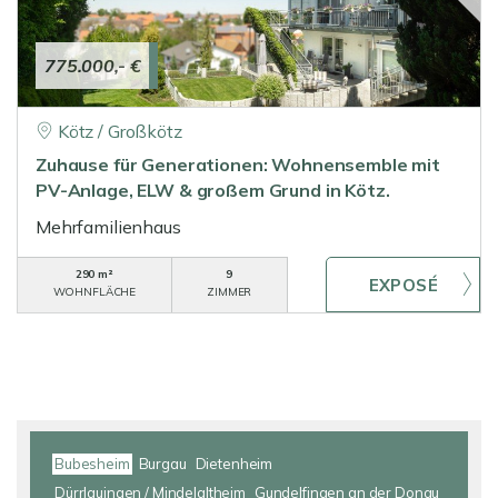
775.000,- €
Kötz / Großkötz
Zuhause für Generationen: Wohnensemble mit
PV-Anlage, ELW & großem Grund in Kötz.
Mehrfamilienhaus
290 m²
9
WOHNFLÄCHE
ZIMMER
Bubesheim
Burgau
Dietenheim
Dürrlauingen / Mindelaltheim
Gundelfingen an der Donau