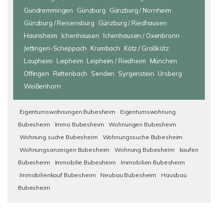
Gundremmingen
Günzburg
Günzburg / Nornheim
Günzburg / Reisensburg
Günzburg / Riedhausen
Haunsheim
Ichenhausen
Ichenhausen / Oxenbronn
Jettingen-Scheppach
Krumbach
Kötz / Großkötz
Laupheim
Leipheim
Leipheim / Riedheim
München
Offingen
Rettenbach
Senden
Syrgenstein
Ursberg
Weißenhorn
Eigentumswohnungen Bubesheim
Eigentumswohnung
Bubesheim
Immo Bubesheim
Wohnungen Bubesheim
Wohnung suche Bubesheim
Wohnungssuche Bubesheim
Wohnungsanzeigen Bubesheim
Wohnung Bubesheim
kaufen
Bubesheim
Immobilie Bubesheim
Immobilien Bubesheim
Immobilienkauf Bubesheim
Neubau Bubesheim
Hausbau
Bubesheim