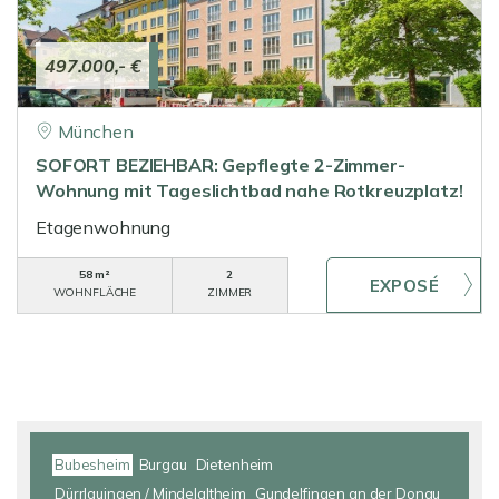
497.000,- €
München
SOFORT BEZIEHBAR: Gepflegte 2-Zimmer-
Wohnung mit Tageslichtbad nahe Rotkreuzplatz!
Etagenwohnung
58 m²
2
WOHNFLÄCHE
ZIMMER
Bubesheim
Burgau
Dietenheim
Dürrlauingen / Mindelaltheim
Gundelfingen an der Donau