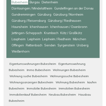
Bubesheim
Burgau
Dietenheim
Dürrlauingen / Mindelaltheim
Gundelfingen an der Donau
Gundremmingen
Günzburg
Günzburg / Nornheim
Günzburg / Reisensburg
Günzburg / Riedhausen
Haunsheim
Ichenhausen
Ichenhausen / Oxenbronn
Jettingen-Scheppach
Krumbach
Kötz / Großkötz
Laupheim
Leipheim
Leipheim / Riedheim
München
Offingen
Rettenbach
Senden
Syrgenstein
Ursberg
Weißenhorn
Eigentumswohnungen Bubesheim
Eigentumswohnung
Bubesheim
Immo Bubesheim
Wohnungen Bubesheim
Wohnung suche Bubesheim
Wohnungssuche Bubesheim
Wohnungsanzeigen Bubesheim
Wohnung Bubesheim
kaufen
Bubesheim
Immobilie Bubesheim
Immobilien Bubesheim
Immobilienkauf Bubesheim
Neubau Bubesheim
Hausbau
Bubesheim