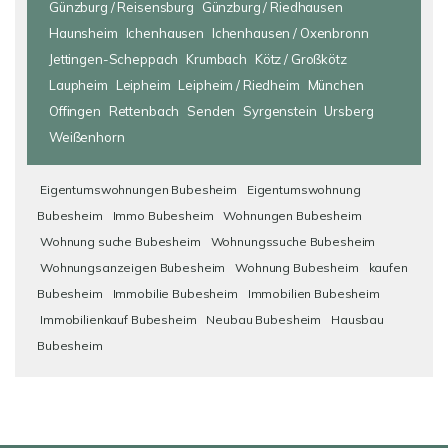
Günzburg / Reisensburg
Günzburg / Riedhausen
Haunsheim
Ichenhausen
Ichenhausen / Oxenbronn
Jettingen-Scheppach
Krumbach
Kötz / Großkötz
Laupheim
Leipheim
Leipheim / Riedheim
München
Offingen
Rettenbach
Senden
Syrgenstein
Ursberg
Weißenhorn
Eigentumswohnungen Bubesheim
Eigentumswohnung
Bubesheim
Immo Bubesheim
Wohnungen Bubesheim
Wohnung suche Bubesheim
Wohnungssuche Bubesheim
Wohnungsanzeigen Bubesheim
Wohnung Bubesheim
kaufen
Bubesheim
Immobilie Bubesheim
Immobilien Bubesheim
Immobilienkauf Bubesheim
Neubau Bubesheim
Hausbau
Bubesheim