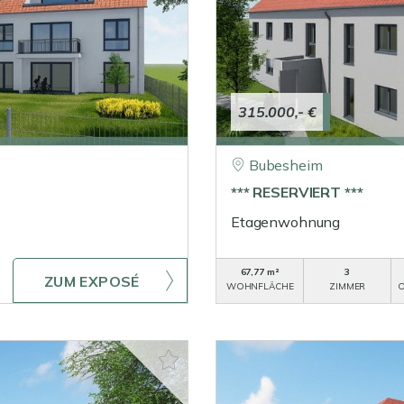
315.000,- €
Bubesheim
*** RESERVIERT ***
Etagenwohnung
67,77 m²
3
ZUM EXPOSÉ
WOHNFLÄCHE
ZIMMER
O