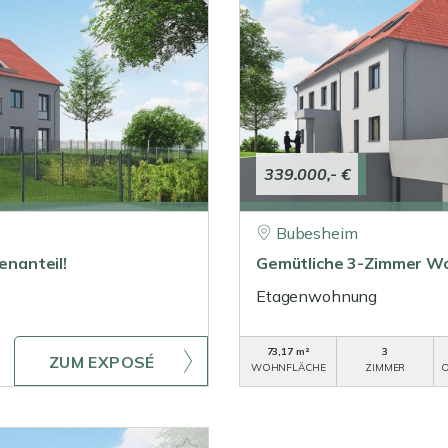
339.000,- €
Bubesheim
nanteil!
Gemütliche 3-Zimmer Wo
Etagenwohnung
73,17 m²
3
ZUM EXPOSÉ
WOHNFLÄCHE
ZIMMER
O