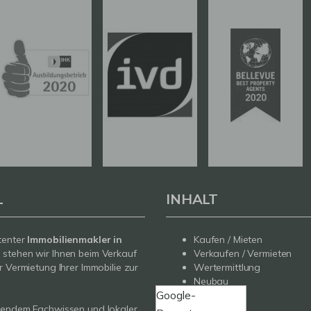
L
INHALT
tenter
Immobilienmakler in
Kaufen / Mieten
g
stehen wir Ihnen beim Verkauf
Verkaufen / Vermieten
r Vermietung Ihrer Immobilie zur
Wertermittlung
Neubau
Google-
Service
sendem Fachwissen und lokaler
Über uns