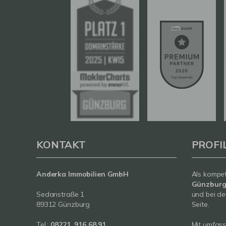
KONTAKT
PROFI
Anderka Immobilien GmbH
Als kompe
Günzbur
Sedanstraße 1
und bei de
89312 Günzburg
Seite.
Tel.:
08221. 916 68 91
Mit umfas