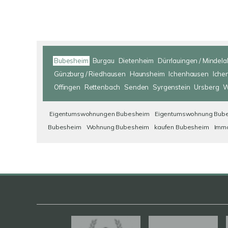
Bubesheim
Burgau
Dietenheim
Dürrlauingen / Mindela
Günzburg / Riedhausen
Haunsheim
Ichenhausen
Iche
Offingen
Rettenbach
Senden
Syrgenstein
Ursberg
W
Eigentumswohnungen Bubesheim
Eigentumswohnung Bub
Bubesheim
Wohnung Bubesheim
kaufen Bubesheim
Immo