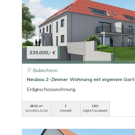
335.000,- €
Bubesheim
Neubau 2-Zimmer Wohnung mit eigenem Garte
Erdgeschosswohnung
68,52 m²
2
1132
WOHNFLÄCHE
ZIMMER
OBJEKTNUMMER