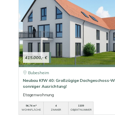
415.000,- €
Bubesheim
Neubau KfW 40: Großzügige Dachgeschoss-Wo
sonniger Ausrichtung!
Etagenwohnung
94,74 m²
4
1109
WOHNFLÄCHE
ZIMMER
OBJEKTNUMMER