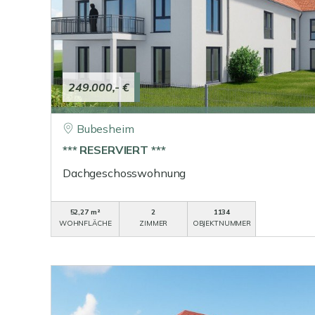
249.000,- €
Bubesheim
*** RESERVIERT ***
Dachgeschosswohnung
52,27 m²
2
1134
WOHNFLÄCHE
ZIMMER
OBJEKTNUMMER