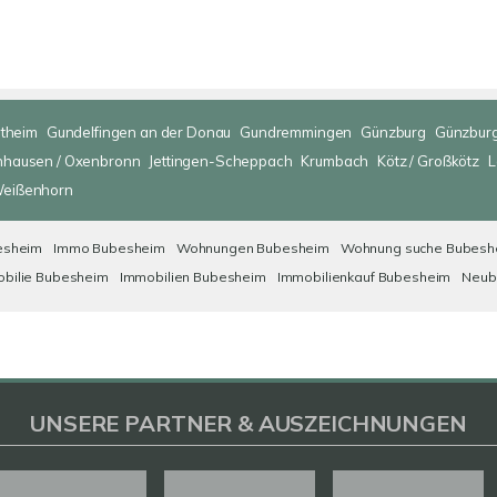
ltheim
Gundelfingen an der Donau
Gundremmingen
Günzburg
Günzburg
nhausen / Oxenbronn
Jettingen-Scheppach
Krumbach
Kötz / Großkötz
L
eißenhorn
esheim
Immo Bubesheim
Wohnungen Bubesheim
Wohnung suche Bubesh
bilie Bubesheim
Immobilien Bubesheim
Immobilienkauf Bubesheim
Neub
UNSERE PARTNER & AUSZEICHNUNGEN