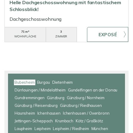
Helle Dachgeschosswohnung mit fantastischem
Schlossblick!
Dachgeschosswohnung
71 m²
3
WOHNFLÄCHE
ZIMMER
Bubesheim
Burgau
Dietenheim
Dürrlauingen / Mindelaltheim
Gundelfingen an der Donau
Gundremmingen
Günzburg
Günzburg / Nornheim
Günzburg / Reisensburg
Günzburg / Riedhausen
Haunsheim
Ichenhausen
Ichenhausen / Oxenbronn
Jettingen-Scheppach
Krumbach
Kötz / Großkötz
Laupheim
Leipheim
Leipheim / Riedheim
München