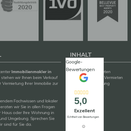
L
INHALT
Google-
Bewertungen
tenter
Immobilienmakler in
Kaufen / Mieten
g
stehen wir Ihnen beim Verkauf
Verkaufen / Vermieten
r Vermietung Ihrer Immobilie zur
Wertermittlung
Neubau
Service
5,0
sendem Fachwissen und lokaler
Über uns
beraten wir Sie in allen Fragen
Kontakt
Exzellent
r Haus oder Ihre Wohnung in
Echtheit von Bewertungen
und Umgebung. Sprechen Sie
r sind für Sie da.