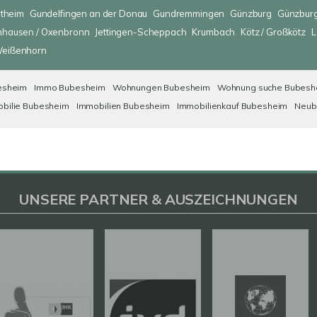
ltheim
Gundelfingen an der Donau
Gundremmingen
Günzburg
Günzburg
nhausen / Oxenbronn
Jettingen-Scheppach
Krumbach
Kötz / Großkötz
L
eißenhorn
esheim
Immo Bubesheim
Wohnungen Bubesheim
Wohnung suche Bubesh
bilie Bubesheim
Immobilien Bubesheim
Immobilienkauf Bubesheim
Neub
UNSERE PARTNER & AUSZEICHNUNGEN