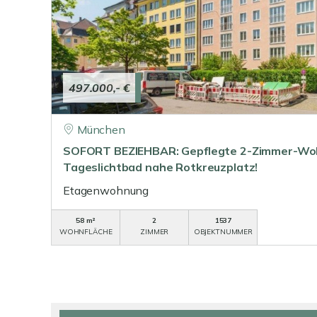
497.000,- €
München
SOFORT BEZIEHBAR: Gepflegte 2-Zimmer-Wo
Tageslichtbad nahe Rotkreuzplatz!
Etagenwohnung
58 m²
2
1537
WOHNFLÄCHE
ZIMMER
OBJEKTNUMMER