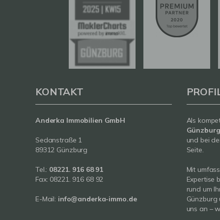
KONTAKT
PROFI
Anderka Immobilien GmbH
Als kompe
Günzbur
Sedanstraße 1
und bei de
89312 Günzburg
Seite.
Tel.:
08221. 916 68 91
Mit umfas
Fax: 08221. 916 68 92
Expertise 
rund um Ih
E-Mail:
info@anderka-immo.de
Günzburg 
uns an – wi