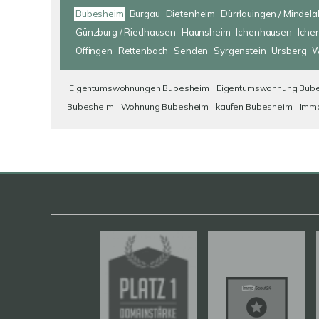
Bubesheim
Burgau
Dietenheim
Dürrlauingen / Mindela
Günzburg / Riedhausen
Haunsheim
Ichenhausen
Iche
Offingen
Rettenbach
Senden
Syrgenstein
Ursberg
W
Eigentumswohnungen Bubesheim
Eigentumswohnung Bub
Bubesheim
Wohnung Bubesheim
kaufen Bubesheim
Immo