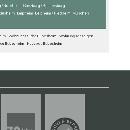
 / Nornheim
Günzburg / Reisensburg
aupheim
Leipheim
Leipheim / Riedheim
München
eim
Wohnungssuche Bubesheim
Wohnungsanzeigen
au Bubesheim
Hausbau Bubesheim