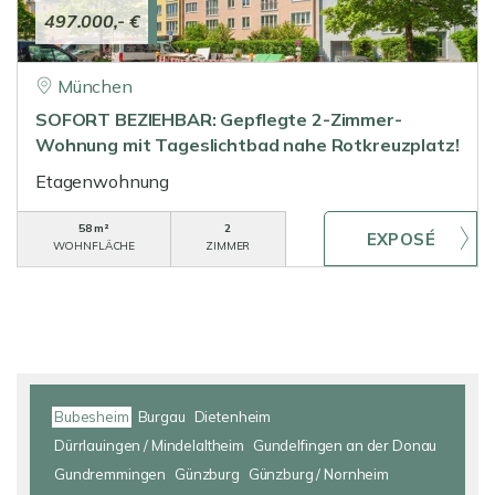
497.000,- €
München
SOFORT BEZIEHBAR: Gepflegte 2-Zimmer-
Wohnung mit Tageslichtbad nahe Rotkreuzplatz!
Etagenwohnung
58 m²
2
WOHNFLÄCHE
ZIMMER
Bubesheim
Burgau
Dietenheim
Dürrlauingen / Mindelaltheim
Gundelfingen an der Donau
Gundremmingen
Günzburg
Günzburg / Nornheim