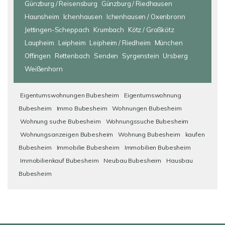
Günzburg / Reisensburg
Günzburg / Riedhausen
Haunsheim
Ichenhausen
Ichenhausen / Oxenbronn
Jettingen-Scheppach
Krumbach
Kötz / Großkötz
Laupheim
Leipheim
Leipheim / Riedheim
München
Offingen
Rettenbach
Senden
Syrgenstein
Ursberg
Weißenhorn
Eigentumswohnungen Bubesheim
Eigentumswohnung
Bubesheim
Immo Bubesheim
Wohnungen Bubesheim
Wohnung suche Bubesheim
Wohnungssuche Bubesheim
Wohnungsanzeigen Bubesheim
Wohnung Bubesheim
kaufen
Bubesheim
Immobilie Bubesheim
Immobilien Bubesheim
Immobilienkauf Bubesheim
Neubau Bubesheim
Hausbau
Bubesheim