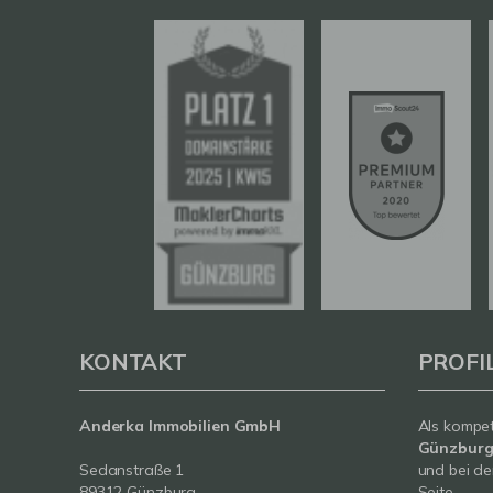
KONTAKT
PROFI
Anderka Immobilien GmbH
Als kompe
Günzbur
Sedanstraße 1
und bei de
89312 Günzburg
Seite.