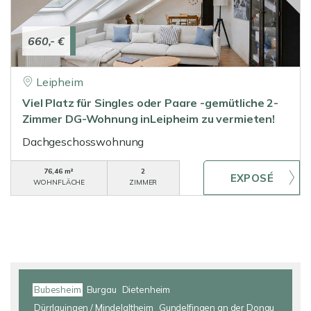
660,- €
Leipheim
Viel Platz für Singles oder Paare -gemütliche 2-
Zimmer DG-Wohnung inLeipheim zu vermieten!
Dachgeschosswohnung
76,46 m²
2
WOHNFLÄCHE
ZIMMER
Bubesheim
Burgau
Dietenheim
Dürrlauingen / Mindelaltheim
Gundelfingen an der Donau