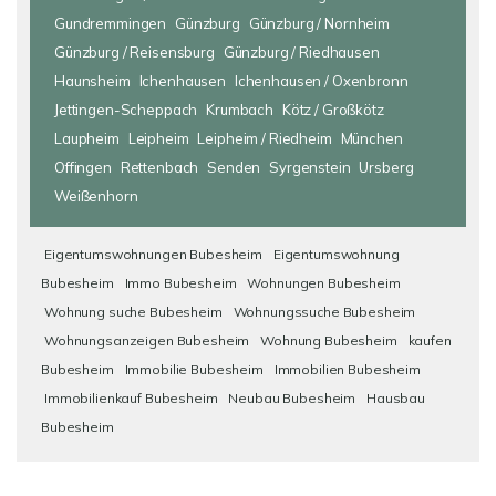
Gundremmingen
Günzburg
Günzburg / Nornheim
Günzburg / Reisensburg
Günzburg / Riedhausen
Haunsheim
Ichenhausen
Ichenhausen / Oxenbronn
Jettingen-Scheppach
Krumbach
Kötz / Großkötz
Laupheim
Leipheim
Leipheim / Riedheim
München
Offingen
Rettenbach
Senden
Syrgenstein
Ursberg
Weißenhorn
Eigentumswohnungen Bubesheim
Eigentumswohnung
Bubesheim
Immo Bubesheim
Wohnungen Bubesheim
Wohnung suche Bubesheim
Wohnungssuche Bubesheim
Wohnungsanzeigen Bubesheim
Wohnung Bubesheim
kaufen
Bubesheim
Immobilie Bubesheim
Immobilien Bubesheim
Immobilienkauf Bubesheim
Neubau Bubesheim
Hausbau
Bubesheim