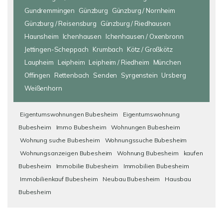
Gundremmingen
Günzburg
Günzburg / Nornheim
Günzburg / Reisensburg
Günzburg / Riedhausen
Haunsheim
Ichenhausen
Ichenhausen / Oxenbronn
Jettingen-Scheppach
Krumbach
Kötz / Großkötz
Laupheim
Leipheim
Leipheim / Riedheim
München
Offingen
Rettenbach
Senden
Syrgenstein
Ursberg
Weißenhorn
Eigentumswohnungen Bubesheim
Eigentumswohnung
Bubesheim
Immo Bubesheim
Wohnungen Bubesheim
Wohnung suche Bubesheim
Wohnungssuche Bubesheim
Wohnungsanzeigen Bubesheim
Wohnung Bubesheim
kaufen
Bubesheim
Immobilie Bubesheim
Immobilien Bubesheim
Immobilienkauf Bubesheim
Neubau Bubesheim
Hausbau
Bubesheim