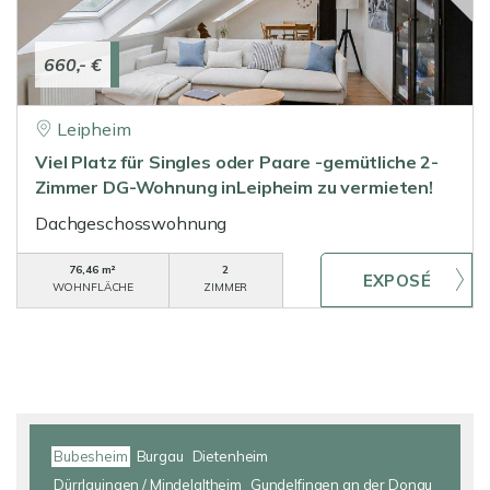
660,- €
Leipheim
Viel Platz für Singles oder Paare -gemütliche 2-
Zimmer DG-Wohnung inLeipheim zu vermieten!
Dachgeschosswohnung
76,46 m²
2
WOHNFLÄCHE
ZIMMER
Bubesheim
Burgau
Dietenheim
Dürrlauingen / Mindelaltheim
Gundelfingen an der Donau