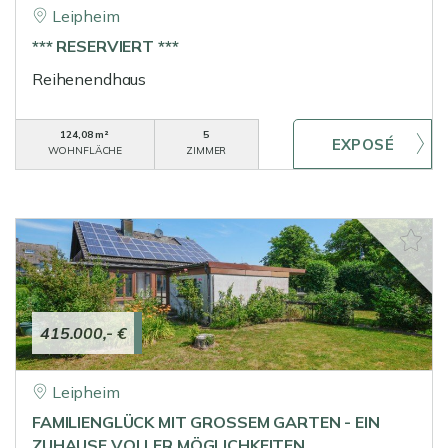
Leipheim
*** RESERVIERT ***
Reihenendhaus
124,08 m²
5
WOHNFLÄCHE
ZIMMER
415.000,- €
Leipheim
FAMILIENGLÜCK MIT GROSSEM GARTEN - EIN
ZUHAUSE VOLLER MÖGLICHKEITEN