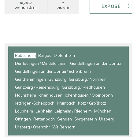
76,46 m²
2
WOHNFLÄCHE
ZIMMER
Bubesheim
Burgau
Dietenheim
Dürrlauingen / Mindelaltheim
Gundelfingen an der Donau
Gundelfingen an der Donau / Echenbrunn
Gundremmingen
Günzburg
Günzburg / Nornheim
Günzburg / Reisensburg
Günzburg / Riedhausen
Haunsheim
Ichenhausen
Ichenhausen / Oxenbronn
Jettingen-Scheppach
Krumbach
Kötz / Großkötz
Laupheim
Leipheim
Leipheim / Riedheim
München
Offingen
Rettenbach
Senden
Syrgenstein
Ursberg
Ursberg / Oberrohr
Weißenhorn